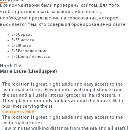
Все комментарии были проверены сайтом. Для того,
чтобы проголосовать за какой-либо объект,
необходимо приглашение на голосование, которое
высылается тем, кто совершил бронирование на сайте
5
/5
Сервис
5
/5
Чистота
5
/5
Жилье
5
/5
Расположение
5
/5
Цена / качество
North TLV
Marie Laure (Швейцария)
The location is great, right aside and easy access to the
main road arteries. Few minutes walking distance from
the sea and all useful stores (groceries, hairdressers...).
Three playing grounds for kids around the house. Main
bus lines serving the st
Смотреть ещё
The location is great, right aside and easy access to the
main road arteries.
Few minutes walking distance from the sea and all useful