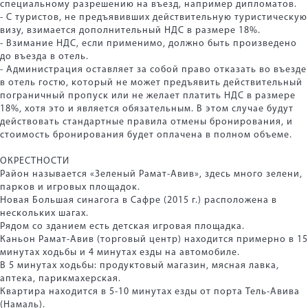
специальному разрешению на въезд, например дипломатов.
- С туристов, не предъявивших действительную туристическую
визу, взимается дополнительный НДС в размере 18%.
- Взимание НДС, если применимо, должно быть произведено
до въезда в отель.
- Администрация оставляет за собой право отказать во въезде
в отель гостю, который не может предъявить действительный
пограничный пропуск или не желает платить НДС в размере
18%, хотя это и является обязательным. В этом случае будут
действовать стандартные правила отмены бронирования, и
стоимость бронирования будет оплачена в полном объеме.
ОКРЕСТНОСТИ
Район называется «Зеленый Рамат-Авив», здесь много зелени,
парков и игровых площадок.
Новая Большая синагога в Сафре (2015 г.) расположена в
нескольких шагах.
Рядом со зданием есть детская игровая площадка.
Каньон Рамат-Авив (торговый центр) находится примерно в 15
минутах ходьбы и 4 минутах езды на автомобиле.
В 5 минутах ходьбы: продуктовый магазин, мясная лавка,
аптека, парикмахерская.
Квартира находится в 5-10 минутах езды от порта Тель-Авива
(Намаль).