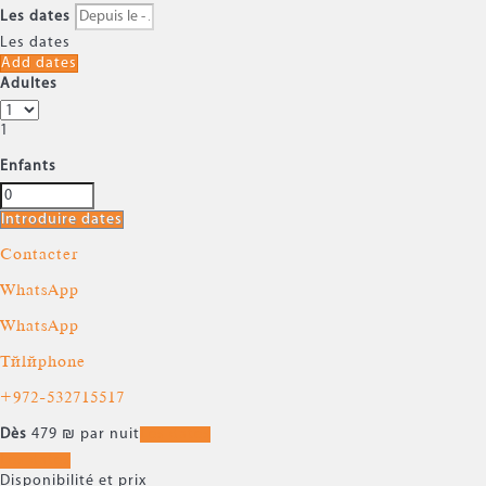
Les dates
Les dates
Add dates
Adultes
1
Enfants
Introduire dates
Contacter
WhatsApp
WhatsApp
Téléphone
+972-532715517
Dès
479
₪
par nuit
Les dates
Les dates
Disponibilité et prix