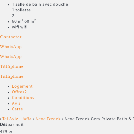
1 salle de bain avec douche
1 toilette
2
60 m²
60 m²
wifi
wifi
Contacter
WhatsApp
WhatsApp
Téléphone
Téléphone
Logement
Offres
2
Conditions
Avis
Carte
›
Tel Aviv - Jaffa
›
Neve Tzedek
› Neve Tzedek Gem Private Patio & 
Dès
par nuit
479
₪