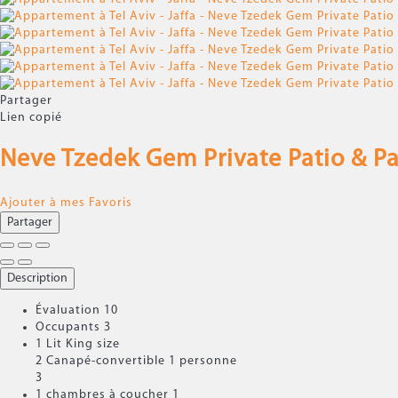
Partager
Lien copié
Neve Tzedek Gem Private Patio & P
Ajouter à mes Favoris
Partager
Description
Évaluation
10
Occupants
3
1 Lit King size
2 Canapé-convertible 1 personne
3
1 chambres à coucher
1