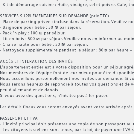
- Kit de démarrage cuisine : Huile, vinaigre, sel et poivre. Café, th
SERVICES SUPPLÉMENTAIRES SUR DEMANDE (prix TTC)
- Place de parking privée : incluse dans la réservation. Veuillez n
- Baignoire pour bébé : 50 ₪ par séjour.
- Pack 'n play : 100 ₪ par séjour.
- Lit en bois : 500 ₪ par séjour. Veuillez nous en informer au moi
- Chaise haute pour bébé : 50 ₪ par séjour.
- Nettoyage supplémentaire pendant le séjour : 80₪ par heure +
ACCÈS ET INTERACTION DES INVITÉS
L'appartement entier est à votre disposition pour un séjour agré
Nos membres de l'équipe font de leur mieux pour être disponible
Nous accueillons personnellement nos invités sur demande. Si vo
Nous serons heureux de répondre à toutes vos questions et de vo
peu d'allemand et de danois.
Si vous avez des questions, n'hésitez pas à les poser.
Les détails finaux vous seront envoyés avant votre arrivée après 
PASSEPORT ET TVA
- L'invité principal doit présenter une copie de son passeport a
- Les citoyens israéliens sont tenus, par la loi, de payer une TVA