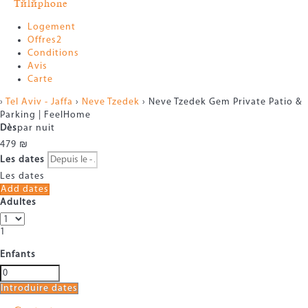
Téléphone
Logement
Offres
2
Conditions
Avis
Carte
›
Tel Aviv - Jaffa
›
Neve Tzedek
› Neve Tzedek Gem Private Patio &
Parking | FeelHome
Dès
par nuit
479
₪
Les dates
Les dates
Add dates
Adultes
1
Enfants
Introduire dates